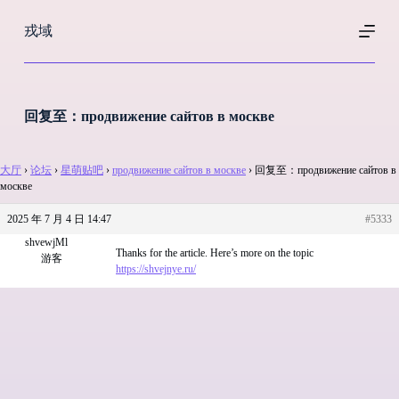
跳
戎域
过
内
容
回复至：продвижение сайтов в москве
大厅
›
论坛
›
星萌贴吧
›
продвижение сайтов в москве
›
回复至：продвижение сайтов в
москве
2025 年 7 月 4 日 14:47
#5333
shvewjMl
Thanks for the article. Here’s more on the topic
游客
https://shvejnye.ru/