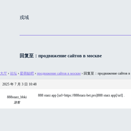
跳
过
戎域
内
容
回复至：продвижение сайтов в москве
大厅
›
论坛
›
星萌贴吧
›
продвижение сайтов в москве
›
回复至：продвижение сайтов в 
2025 年 7 月 3 日 10:48
888 starz app [url=https://888starz-bet.pro]888 starz app[/url] .
888starz_bbki
游客