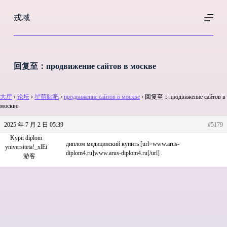
跳
戎域
过
内
容
回复至：продвижение сайтов в москве
大厅
›
论坛
›
星萌贴吧
›
продвижение сайтов в москве
›
回复至：продвижение сайтов в
москве
2025 年 7 月 2 日 05:39
#5179
Kypit diplom
диплом медицинский купить [url=www.arus-
yniversiteta!_xlEi
diplom4.ru]www.arus-diplom4.ru[/url] .
游客