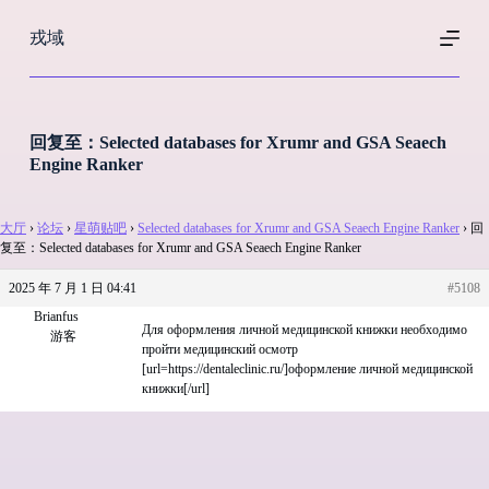
跳
戎域
过
内
容
回复至：Selected databases for Xrumr and GSA Seaech
Engine Ranker
大厅
›
论坛
›
星萌贴吧
›
Selected databases for Xrumr and GSA Seaech Engine Ranker
›
回
复至：Selected databases for Xrumr and GSA Seaech Engine Ranker
2025 年 7 月 1 日 04:41
#5108
Brianfus
Для оформления личной медицинской книжки необходимо
游客
пройти медицинский осмотр
[url=https://dentaleclinic.ru/]оформление личной медицинской
книжки[/url]