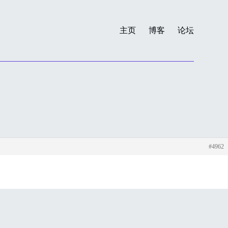
主页
博客
论坛
#4962