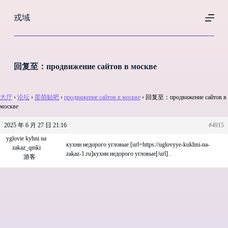
跳
戎域
过
内
容
回复至：продвижение сайтов в москве
大厅
›
论坛
›
星萌贴吧
›
продвижение сайтов в москве
›
回复至：продвижение сайтов в
москве
2025 年 6 月 27 日 21:16
#4915
yglovie kyhni na
кухни недорого угловые [url=https://uglovyye-kukhni-na-
zakaz_qmki
zakaz-1.ru]кухни недорого угловые[/url] .
游客