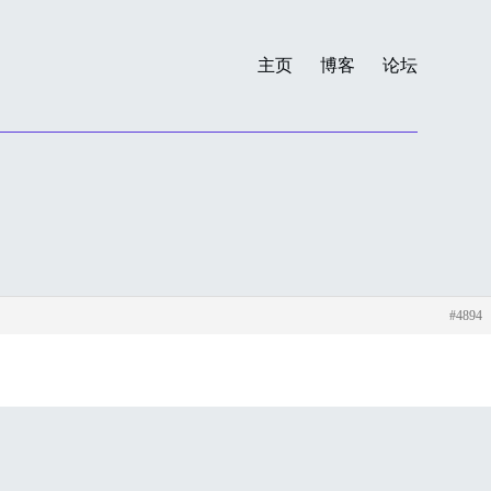
主页
博客
论坛
#4894