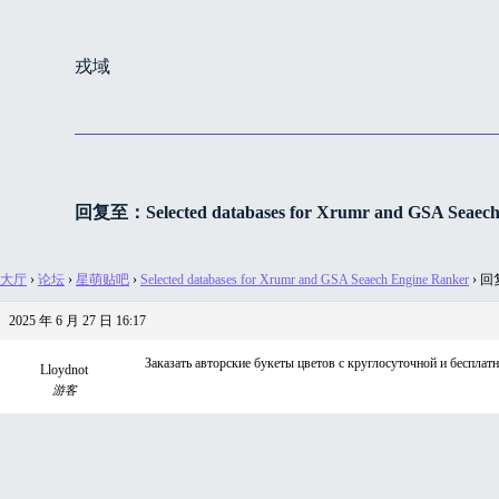
跳
过
戎域
内
容
回复至：Selected databases for Xrumr and GSA Seaech
大厅
›
论坛
›
星萌贴吧
›
Selected databases for Xrumr and GSA Seaech Engine Ranker
›
回复至
2025 年 6 月 27 日 16:17
Заказать авторские букеты цветов с круглосуточной и бесплатной
Lloydnot
游客