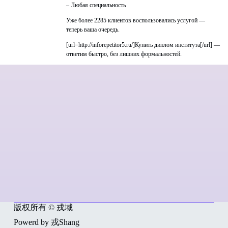
– Любая специальность
Уже более 2285 клиентов воспользовались услугой —
теперь ваша очередь.
[url=http://inforepetitor5.ru/]Купить диплом института[/url] —
ответим быстро, без лишних формальностей.
版权所有 © 戎域
Powerd by 戎Shang