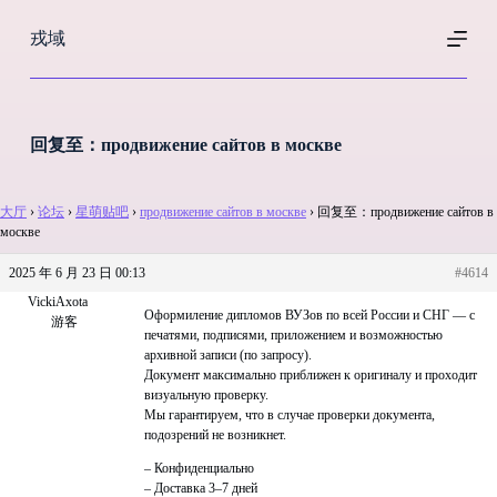
跳
戎域
过
内
容
回复至：продвижение сайтов в москве
大厅
›
论坛
›
星萌贴吧
›
продвижение сайтов в москве
›
回复至：продвижение сайтов в
москве
2025 年 6 月 23 日 00:13
#4614
VickiAxota
Оформиление дипломов ВУЗов по всей России и СНГ — с
游客
печатями, подписями, приложением и возможностью
архивной записи (по запросу).
Документ максимально приближен к оригиналу и проходит
визуальную проверку.
Мы гарантируем, что в случае проверки документа,
подозрений не возникнет.
– Конфиденциально
– Доставка 3–7 дней