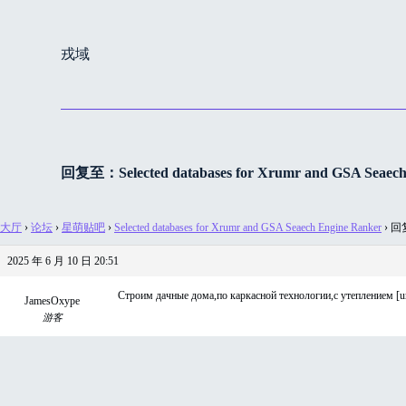
跳
过
戎域
内
容
回复至：Selected databases for Xrumr and GSA Seaech
大厅
›
论坛
›
星萌贴吧
›
Selected databases for Xrumr and GSA Seaech Engine Ranker
›
回复至
2025 年 6 月 10 日 20:51
Строим дачные дома,по каркасной технологии,с утеплением [url
JamesOxype
游客