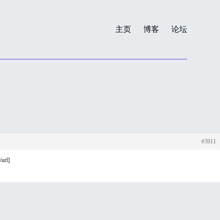
主页
博客
论坛
#3911
url]