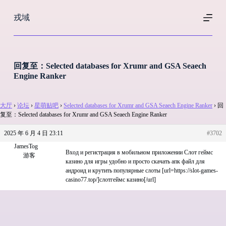
跳
戎域
过
内
容
回复至：Selected databases for Xrumr and GSA Seaech
Engine Ranker
大厅
›
论坛
›
星萌贴吧
›
Selected databases for Xrumr and GSA Seaech Engine Ranker
›
回
复至：Selected databases for Xrumr and GSA Seaech Engine Ranker
2025 年 6 月 4 日 23:11
#3702
JamesTog
Вход и регистрация в мобильном приложении Слот геймс
游客
казино для игры удобно и просто скачать апк файл для
андроид и крутить популярные слоты [url=https://slot-games-
casino77.top/]слотгеймс казино[/url]