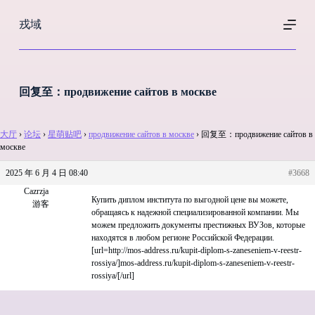
跳
戎域
过
内
容
回复至：продвижение сайтов в москве
大厅
›
论坛
›
星萌贴吧
›
продвижение сайтов в москве
›
回复至：продвижение сайтов в
москве
2025 年 6 月 4 日 08:40
#3668
Cazrzja
Купить диплом института по выгодной цене вы можете,
游客
обращаясь к надежной специализированной компании. Мы
можем предложить документы престижных ВУЗов, которые
находятся в любом регионе Российской Федерации.
[url=http://mos-address.ru/kupit-diplom-s-zaneseniem-v-reestr-
rossiya/]mos-address.ru/kupit-diplom-s-zaneseniem-v-reestr-
rossiya/[/url]