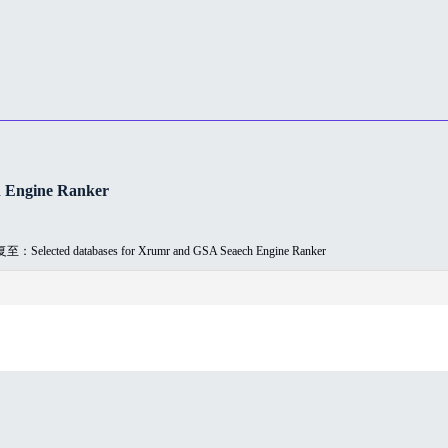
 Engine Ranker
：Selected databases for Xrumr and GSA Seaech Engine Ranker