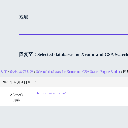
跳
过
戎域
内
容
回复至：Selected databases for Xrumr and GSA Seaech
大厅
›
论坛
›
星萌贴吧
›
Selected databases for Xrumr and GSA Seaech Engine Ranker
›
回复至
2025 年 6 月 4 日 03:12
https://znakavto.com/
Allenwak
游客