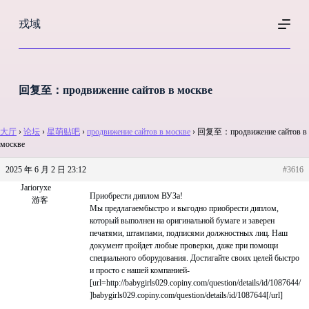
跳
戎域
过
内
容
回复至：продвижение сайтов в москве
大厅
›
论坛
›
星萌贴吧
›
продвижение сайтов в москве
›
回复至：продвижение сайтов в
москве
2025 年 6 月 2 日 23:12
#3616
Jarioryxe
Приобрести диплом ВУЗа!
游客
Мы предлагаембыстро и выгодно приобрести диплом,
который выполнен на оригинальной бумаге и заверен
печатями, штампами, подписями должностных лиц. Наш
документ пройдет любые проверки, даже при помощи
специального оборудования. Достигайте своих целей быстро
и просто с нашей компанией-
[url=http://babygirls029.copiny.com/question/details/id/1087644/
]babygirls029.copiny.com/question/details/id/1087644[/url]