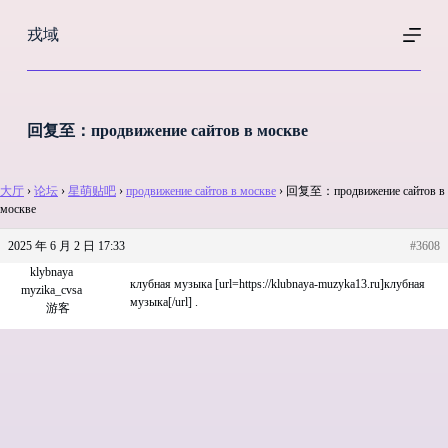
跳
戎域
过
内
容
回复至：продвижение сайтов в москве
大厅
›
论坛
›
星萌贴吧
›
продвижение сайтов в москве
›
回复至：продвижение сайтов в
москве
2025 年 6 月 2 日 17:33
#3608
klybnaya
клубная музыка [url=https://klubnaya-muzyka13.ru]клубная
myzika_cvsa
музыка[/url] .
游客