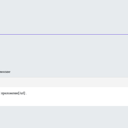
москве
 приложение[/url] .