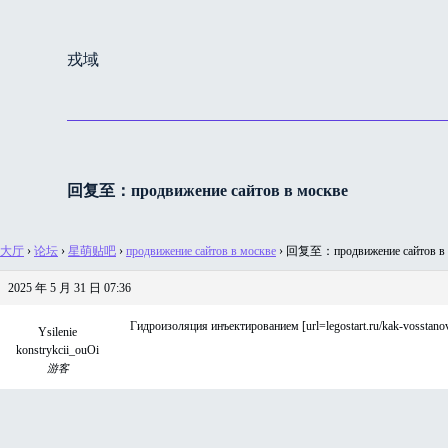
跳
过
戎域
内
容
回复至：продвижение сайтов в москве
大厅
›
论坛
›
星萌贴吧
›
продвижение сайтов в москве
›
回复至：продвижение сайтов в 
2025 年 5 月 31 日 07:36
Гидроизоляция инъектированием [url=legostart.ru/kak-vosstanovit-
Ysilenie
konstrykcii_ouOi
游客