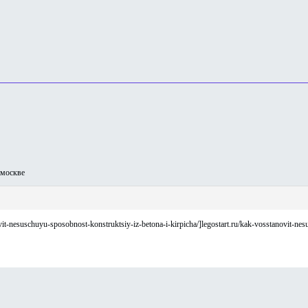
москве
nesuschuyu-sposobnost-konstruktsiy-iz-betona-i-kirpicha/]legostart.ru/kak-vosstanovit-nesus