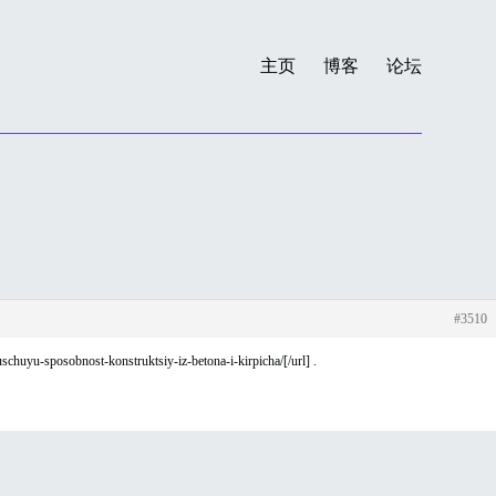
主页
博客
论坛
#3510
chuyu-sposobnost-konstruktsiy-iz-betona-i-kirpicha/[/url] .