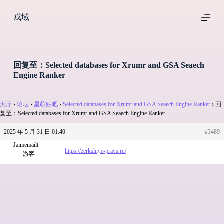
跳
戎域
过
内
容
回复至：Selected databases for Xrumr and GSA Seaech
Engine Ranker
大厅
›
论坛
›
星萌贴吧
›
Selected databases for Xrumr and GSA Seaech Engine Ranker
›
回
复至：Selected databases for Xrumr and GSA Seaech Engine Ranker
2025 年 5 月 31 日 01:40
#3489
Jaimemailt
https://zerkalnye-prava.ru/
游客