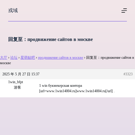
跳
戎域
过
内
容
回复至：продвижение сайтов в москве
大厅
›
论坛
›
星萌贴吧
›
продвижение сайтов в москве
›
回复至：продвижение сайтов в
москве
2025 年 5 月 27 日 15:37
#3323
1win_bfpt
1 win букмекерская контора
游客
[url=www.1win14004.ru]www.1win14004.ru[/url] .