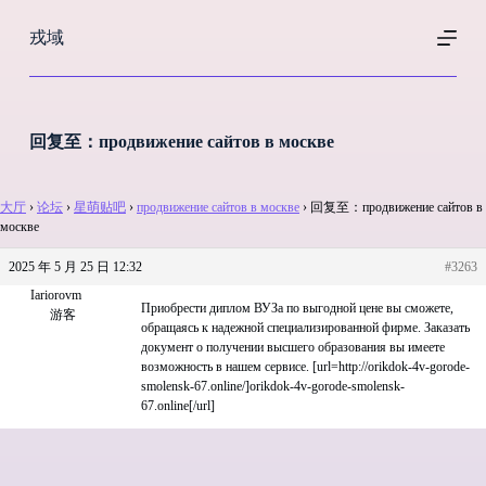
跳
戎域
过
内
容
回复至：продвижение сайтов в москве
大厅
›
论坛
›
星萌贴吧
›
продвижение сайтов в москве
›
回复至：продвижение сайтов в
москве
2025 年 5 月 25 日 12:32
#3263
Iariorovm
Приобрести диплом ВУЗа по выгодной цене вы сможете,
游客
обращаясь к надежной специализированной фирме. Заказать
документ о получении высшего образования вы имеете
возможность в нашем сервисе. [url=http://orikdok-4v-gorode-
smolensk-67.online/]orikdok-4v-gorode-smolensk-
67.online[/url]