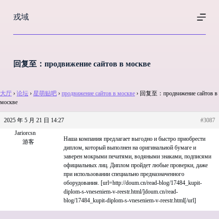
跳
戎域
过
内
容
回复至：продвижение сайтов в москве
大厅
›
论坛
›
星萌贴吧
›
продвижение сайтов в москве
›
回复至：продвижение сайтов в
москве
2025 年 5 月 21 日 14:27
#3087
Jariorcsn
Наша компания предлагает выгодно и быстро приобрести
游客
диплом, который выполнен на оригинальной бумаге и
заверен мокрыми печатями, водяными знаками, подписями
официальных лиц. Диплом пройдет любые проверки, даже
при использовании специально предназначенного
оборудования. [url=http://doum.cn/read-blog/17484_kupit-
diplom-s-vneseniem-v-reestr.html/]doum.cn/read-
blog/17484_kupit-diplom-s-vneseniem-v-reestr.html[/url]