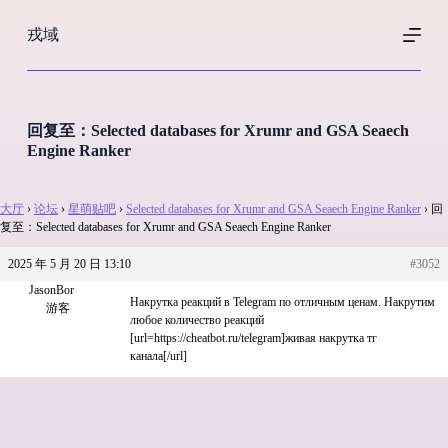
跳
戎域
过
内
容
回复至：Selected databases for Xrumr and GSA Seaech
Engine Ranker
大厅
›
论坛
›
星萌贴吧
›
Selected databases for Xrumr and GSA Seaech Engine Ranker
›
回
复至：Selected databases for Xrumr and GSA Seaech Engine Ranker
2025 年 5 月 20 日 13:10
#3052
JasonBor
Накрутка реакций в Telegram по отличным ценам. Накрутим
游客
любое количество реакций
[url=https://cheatbot.ru/telegram]живая накрутка тг
канала[/url]