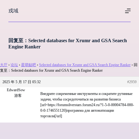
跳
戎域
过
内
容
回复至：Selected databases for Xrumr and GSA Seaech
Engine Ranker
大厅
›
论坛
›
星萌贴吧
›
Selected databases for Xrumr and GSA Seaech Engine Ranker
›
回
复至：Selected databases for Xrumr and GSA Seaech Engine Ranker
2025 年 5 月 17 日 05:32
#2959
EdwardSow
Внедрите современные инструменты и сократите рутинные
游客
задачи, чтобы сосредоточиться на развитии бизнеса
[url=https://forumsilverstars.forum24.ru/?1-5-0-00004784-000-
0-0-1746551120]программа для автоматизации
торговли[/url]