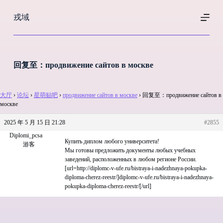
跳
戎域
过
内
容
回复至：продвижение сайтов в москве
大厅
›
论坛
›
星萌贴吧
›
продвижение сайтов в москве
›
回复至：продвижение сайтов в
москве
2025 年 5 月 15 日 21:28
#2855
Diplomi_pcsa
Купить диплом любого университета!
游客
Мы готовы предложить документы любых учебных
заведений, расположенных в любом регионе России.
[url=http://diplomc-v-ufe.ru/bistraya-i-nadezhnaya-pokupka-
diploma-cherez-reestr/]diplomc-v-ufe.ru/bistraya-i-nadezhnaya-
pokupka-diploma-cherez-reestr/[/url]