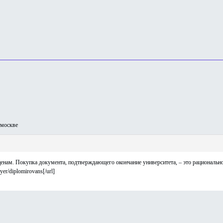
москве
ам. Покупка документа, подтверждающего окончание университета, – это рациональн
yer/diplomirovans[/url]