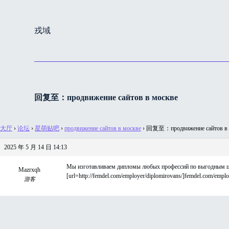
跳
过
戎域
内
容
回复至：продвижение сайтов в москве
大厅
›
论坛
›
星萌贴吧
›
продвижение сайтов в москве
›
回复至：продвижение сайтов в 
2025 年 5 月 14 日 14:13
Мы изготавливаем дипломы любых профессий по выгодным цен
Mazrxqh
[url=http://femdel.com/employer/diplomirovans/]femdel.com/emplo
游客