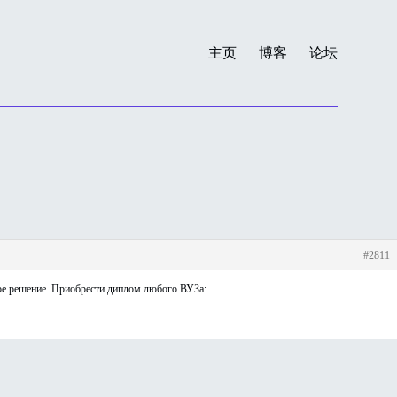
主页
博客
论坛
#2811
ое решение. Приобрести диплом любого ВУЗа: