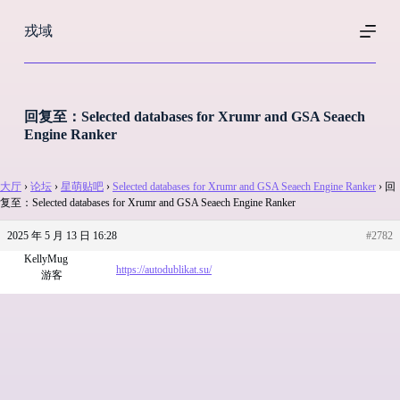
跳
戎域
过
内
容
回复至：Selected databases for Xrumr and GSA Seaech
Engine Ranker
大厅
›
论坛
›
星萌贴吧
›
Selected databases for Xrumr and GSA Seaech Engine Ranker
›
回
复至：Selected databases for Xrumr and GSA Seaech Engine Ranker
2025 年 5 月 13 日 16:28
#2782
KellyMug
https://autodublikat.su/
游客