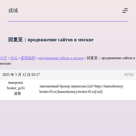
跳
戎域
过
内
容
回复至：продвижение сайтов в москве
大厅
›
论坛
›
星萌贴吧
›
продвижение сайтов в москве
›
回复至：продвижение сайтов в
москве
2025 年 5 月 12 日 03:17
#2742
tamojennii
таможенный брокер перевозки [url=https://tamozhennyj-
broker_psSi
broker16.ru/]tamozhennyj-broker16.ru[/url] .
游客