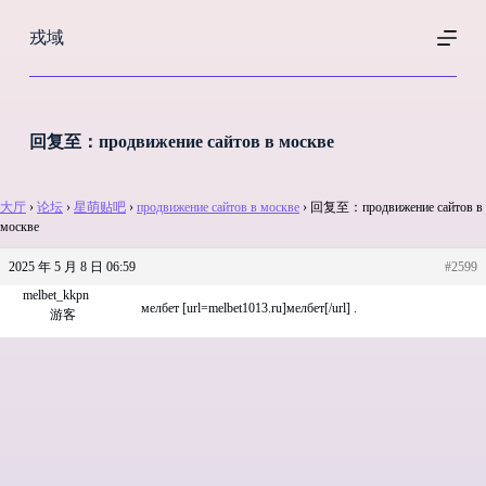
跳
戎域
过
内
容
回复至：продвижение сайтов в москве
大厅
›
论坛
›
星萌贴吧
›
продвижение сайтов в москве
›
回复至：продвижение сайтов в
москве
2025 年 5 月 8 日 06:59
#2599
melbet_kkpn
мелбет [url=melbet1013.ru]мелбет[/url] .
游客