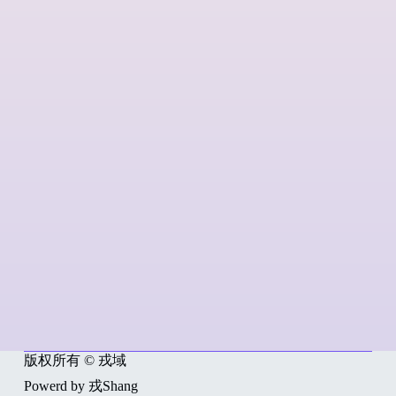
版权所有 © 戎域
Powerd by 戎Shang