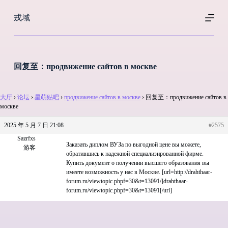
跳
戎域
过
内
容
回复至：продвижение сайтов в москве
大厅
›
论坛
›
星萌贴吧
›
продвижение сайтов в москве
›
回复至：продвижение сайтов в
москве
2025 年 5 月 7 日 21:08
#2575
Sazrfxs
Заказать диплом ВУЗа по выгодной цене вы можете,
游客
обратившись к надежной специализированной фирме.
Купить документ о получении высшего образования вы
имеете возможность у нас в Москве. [url=http://drahthaar-
forum.ru/viewtopic.phpf=30&t=13091/]drahthaar-
forum.ru/viewtopic.phpf=30&t=13091[/url]