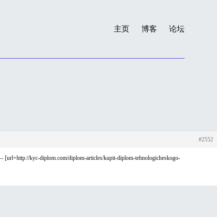
主页
博客
论坛
#2552
http://kyc-diplom.com/diplom-articles/kupit-diplom-tehnologicheskogo-