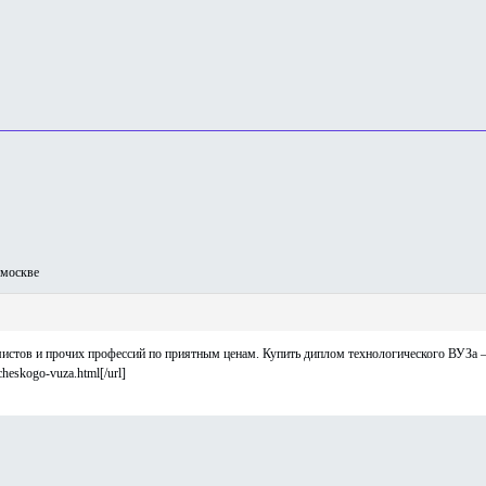
москве
ов и прочих профессий по приятным ценам. Купить диплом технологического ВУЗа — [url=
cheskogo-vuza.html[/url]