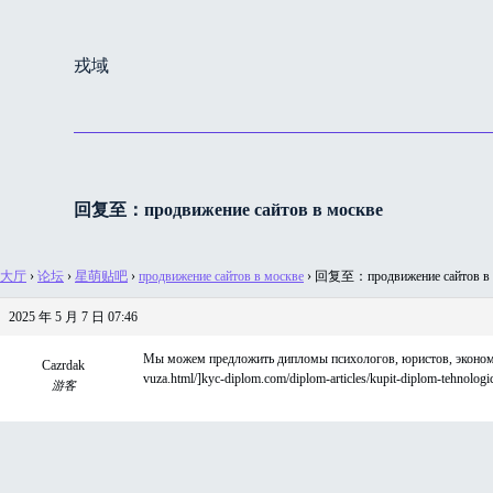
跳
过
戎域
内
容
回复至：продвижение сайтов в москве
大厅
›
论坛
›
星萌贴吧
›
продвижение сайтов в москве
›
回复至：продвижение сайтов в 
2025 年 5 月 7 日 07:46
Мы можем предложить дипломы психологов, юристов, экономист
Cazrdak
vuza.html/]kyc-diplom.com/diplom-articles/kupit-diplom-tehnologi
游客