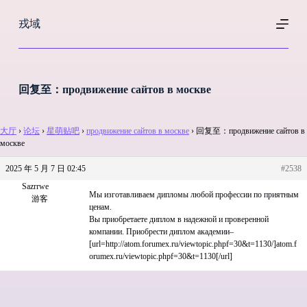
跳
戎域
过
内
容
回复至：продвижение сайтов в москве
大厅
›
论坛
›
星萌贴吧
›
продвижение сайтов в москве
›
回复至：продвижение сайтов в
москве
2025 年 5 月 7 日 02:45
#2538
Sazrrwe
Мы изготавливаем дипломы любой профессии по приятным
游客
ценам.
Вы приобретаете диплом в надежной и проверенной
компании. Приобрести диплом академии–
[url=http://atom.forumex.ru/viewtopic.phpf=30&t=1130/]atom.f
orumex.ru/viewtopic.phpf=30&t=1130[/url]