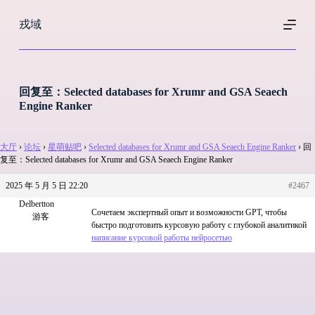
跳
戎域
过
内
容
回复至：Selected databases for Xrumr and GSA Seaech
Engine Ranker
大厅
›
论坛
›
星萌贴吧
›
Selected databases for Xrumr and GSA Seaech Engine Ranker
›
回
复至：Selected databases for Xrumr and GSA Seaech Engine Ranker
2025 年 5 月 5 日 22:20
#2467
Delbertton
Сочетаем экспертный опыт и возможности GPT, чтобы
游客
быстро подготовить курсовую работу с глубокой аналитикой
написание курсовой работы нейросетью