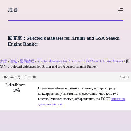
跳
戎域
过
内
容
回复至：Selected databases for Xrumr and GSA Seaech
Engine Ranker
大厅
›
论坛
›
星萌贴吧
›
Selected databases for Xrumr and GSA Seaech Engine Ranker
›
回
复至：Selected databases for Xrumr and GSA Seaech Engine Ranker
2025 年 5 月 5 日 05:01
#2418
RichardNeove
Оцениваем объём и сложность темы до старта, сразу
游客
фиксируем цену и готовим диссертацию «под ключ» с
высокой уникальностью, оформлением по ГОСТ
написание
диссертации цена