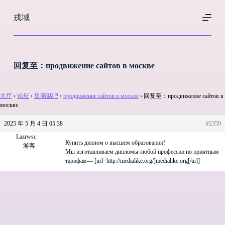
跳
戎域
过
内
容
回复至：продвижение сайтов в москве
大厅
›
论坛
›
星萌贴吧
›
продвижение сайтов в москве
›
回复至：продвижение сайтов в
москве
2025 年 5 月 4 日 05:38
#2359
Lazrwsc
Купить диплом о высшем образовании!
游客
Мы изготавливаем дипломы любой профессии по приятным
тарифам— [url=http://medialike.org/]medialike.org[/url]