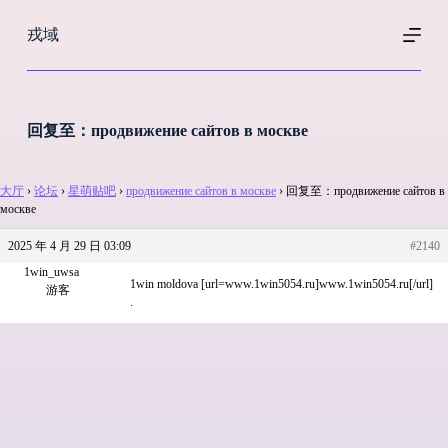
跳
戎域
过
内
容
回复至：продвижение сайтов в москве
大厅
›
论坛
›
星萌贴吧
›
продвижение сайтов в москве
›
回复至：продвижение сайтов в
москве
2025 年 4 月 29 日 03:09
#2140
1win_uwsa
1win moldova [url=www.1win5054.ru]www.1win5054.ru[/url]
游客
.