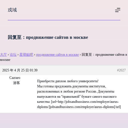
跳
戎域
过
内
容
回复至：продвижение сайтов в москве
大厅
›
论坛
›
星萌贴吧
›
продвижение сайтов в москве
›
回复至：продвижение сайтов в
москве
2025 年 4 月 25 日 01:39
#2027
Cazraeo
Приобрести диплом любого университета!
游客
Мы готовы предложить документы институтов,
расположенных в любом регионе России. Документы
выпускаются на “правильной” бумаге самого высокого
качества: [url=http://jobsandbussiness.com/employer/aurus-
diploms/]jobsandbussiness.com/employer/aurus-diploms[/url]