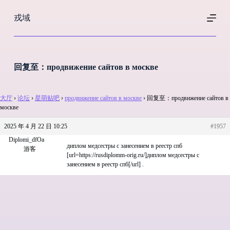
跳
戎域
过
内
容
回复至：продвижение сайтов в москве
大厅
›
论坛
›
星萌贴吧
›
продвижение сайтов в москве
›
回复至：продвижение сайтов в
москве
2025 年 4 月 22 日 10:25
#1957
Diplomi_dfOa
диплом медсестры с занесением в реестр спб
游客
[url=https://rusdiplomm-orig.ru/]диплом медсестры с
занесением в реестр спб[/url] .