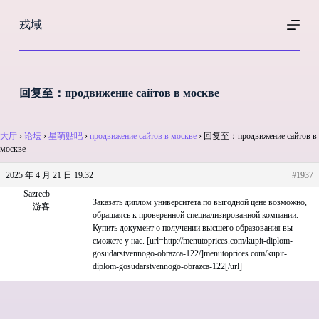
跳
戎域
过
内
容
回复至：продвижение сайтов в москве
大厅
›
论坛
›
星萌贴吧
›
продвижение сайтов в москве
›
回复至：продвижение сайтов в
москве
2025 年 4 月 21 日 19:32
#1937
Sazrecb
Заказать диплом университета по выгодной цене возможно,
游客
обращаясь к проверенной специализированной компании.
Купить документ о получении высшего образования вы
сможете у нас. [url=http://menutoprices.com/kupit-diplom-
gosudarstvennogo-obrazca-122/]menutoprices.com/kupit-
diplom-gosudarstvennogo-obrazca-122[/url]