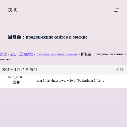
跳
戎域
过
内
容
回复至：продвижение сайтов в москве
大厅
›
论坛
›
星萌贴吧
›
продвижение сайтов в москве
›
回复至：продвижение сайтов в
москве
2025 年 4 月 15 日 09:24
#1781
1win_mrsl
win 1 [url=https://www.1win7001.ru]win 1[/url] .
游客