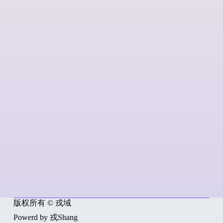
版权所有 © 戎域
Powerd by 戎Shang