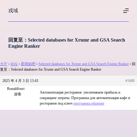
跳
戎域
过
内
容
回复至：Selected databases for Xrumr and GSA Seaech
Engine Ranker
大厅
›
论坛
›
星萌贴吧
›
Selected databases for Xrumr and GSA Seaech Engine Ranker
›
回
复至：Selected databases for Xrumr and GSA Seaech Engine Ranker
2025 年 4 月 3 日 13:43
#1680
Ronaldfouri
Автоматизация ресторанов: увеличиваем прибыль и
游客
сокращаем затраты. Программа для автоматизации кафе и
ресторанов под ключ
программа общепит