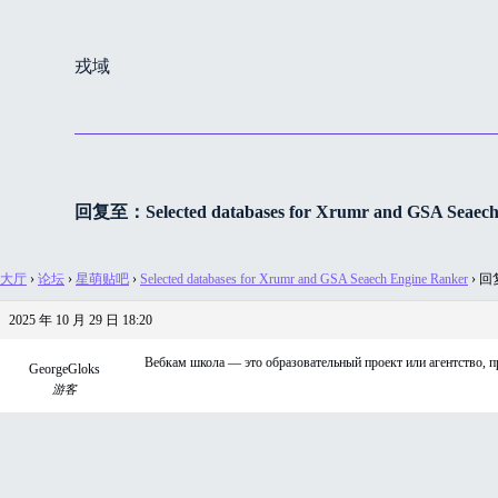
跳
过
戎域
内
容
回复至：Selected databases for Xrumr and GSA Seaech
大厅
›
论坛
›
星萌贴吧
›
Selected databases for Xrumr and GSA Seaech Engine Ranker
›
回复至
2025 年 10 月 29 日 18:20
Вебкам школа — это образовательный проект или агентство,
GeorgeGloks
游客