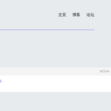
主页
博客
论坛
#15114
ей