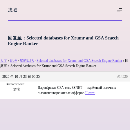
跳
戎域
过
内
容
回复至：Selected databases for Xrumr and GSA Seaech
Engine Ranker
大厅
›
论坛
›
星萌贴吧
›
Selected databases for Xrumr and GSA Seaech Engine Ranker
›
回
复至：Selected databases for Xrumr and GSA Seaech Engine Ranker
2025 年 10 月 23 日 05:35
#14520
Bernarddwert
Партнёрская CPA-сеть 3SNET — надёжный источник
游客
высококонверсионных офферов
Читать