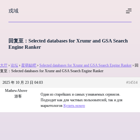
跳
戎域
过
内
容
回复至：Selected databases for Xrumr and GSA Seaech
Engine Ranker
大厅
›
论坛
›
星萌贴吧
›
Selected databases for Xrumr and GSA Seaech Engine Ranker
›
回
复至：Selected databases for Xrumr and GSA Seaech Engine Ranker
2025 年 10 月 23 日 04:03
#14514
MathewAbove
Один из старейших и самых узнаваемых сервисов.
游客
Подходит как для частных пользователей, так и для
маркетологов
Купить номер