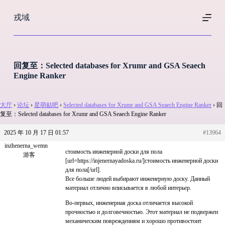
跳
戎域
过
内
容
回复至：Selected databases for Xrumr and GSA Seaech
Engine Ranker
大厅
›
论坛
›
星萌贴吧
›
Selected databases for Xrumr and GSA Seaech Engine Ranker
›
回
复至：Selected databases for Xrumr and GSA Seaech Engine Ranker
2025 年 10 月 17 日 01:57
#13964
inzhenerna_wemn
стоимость инженерной доски для пола
游客
[url=https://injenernayadoska.ru/]стоимость инженерной доски
для пола[/url].
Все больше людей выбирают инженерную доску. Данный
материал отлично вписывается в любой интерьер.
Во-первых, инженерная доска отличается высокой
прочностью и долговечностью. Этот материал не подвержен
механическим повреждениям и хорошо противостоит