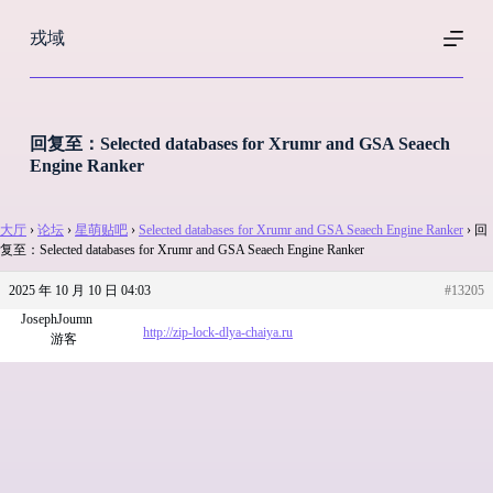
跳
戎域
过
内
容
回复至：Selected databases for Xrumr and GSA Seaech
Engine Ranker
大厅
›
论坛
›
星萌贴吧
›
Selected databases for Xrumr and GSA Seaech Engine Ranker
›
回
复至：Selected databases for Xrumr and GSA Seaech Engine Ranker
2025 年 10 月 10 日 04:03
#13205
JosephJoumn
http://zip-lock-dlya-chaiya.ru
游客