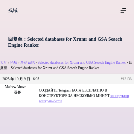
跳
戎域
过
内
容
回复至：Selected databases for Xrumr and GSA Seaech
Engine Ranker
大厅
›
论坛
›
星萌贴吧
›
Selected databases for Xrumr and GSA Seaech Engine Ranker
›
回
复至：Selected databases for Xrumr and GSA Seaech Engine Ranker
2025 年 10 月 9 日 16:05
#13138
MathewAbove
СОЗДАЙТЕ Telegram БОТА БЕСПЛАТНО В
游客
КОНСТРУКТОРЕ ЗА НЕСКОЛЬКО МИНУТ
конструктор
телеграм-ботов