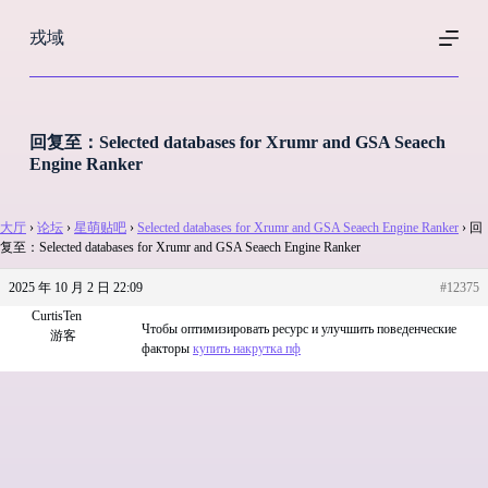
跳
戎域
过
内
容
回复至：Selected databases for Xrumr and GSA Seaech
Engine Ranker
大厅
›
论坛
›
星萌贴吧
›
Selected databases for Xrumr and GSA Seaech Engine Ranker
›
回
复至：Selected databases for Xrumr and GSA Seaech Engine Ranker
2025 年 10 月 2 日 22:09
#12375
CurtisTen
Чтобы оптимизировать ресурс и улучшить поведенческие
游客
факторы
купить накрутка пф