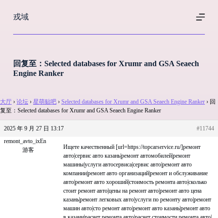
跳
戎域
过
内
容
回复至：Selected databases for Xrumr and GSA Seaech
Engine Ranker
大厅
›
论坛
›
星萌贴吧
›
Selected databases for Xrumr and GSA Seaech Engine Ranker
›
回
复至：Selected databases for Xrumr and GSA Seaech Engine Ranker
2025 年 9 月 27 日 13:17
#11744
remont_avto_ixEn
Ищете качественный [url=https://topcarservice.ru/]ремонт
游客
авто|сервис авто казань|ремонт автомобилей|ремонт
машины|услуги автосервиса|сервис авто|ремонт авто
компании|ремонт авто организаций|ремонт и обслуживание
авто|ремонт авто хороший|стоимость ремонта авто|сколько
стоит ремонт авто|цены на ремонт авто|ремонт авто цена
казань|ремонт легковых авто|услуги по ремонту авто|ремонт
машин авто|сто ремонт авто|ремонт авто казань|ремонт авто
в казани|расчет ремонта авто|расчет стоимости ремонта авто|