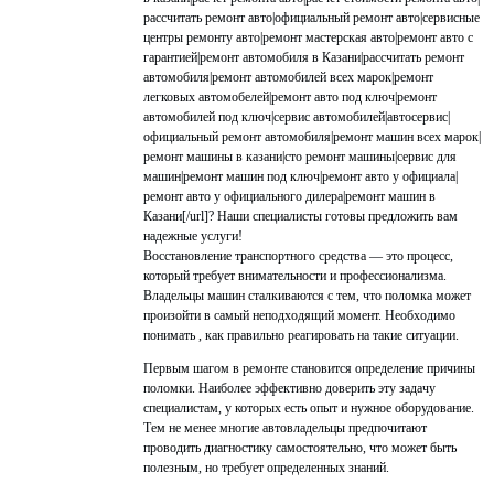
рассчитать ремонт авто|официальный ремонт авто|сервисные
центры ремонту авто|ремонт мастерская авто|ремонт авто с
гарантией|ремонт автомобиля в Казани|рассчитать ремонт
автомобиля|ремонт автомобилей всех марок|ремонт
легковых автомобелей|ремонт авто под ключ|ремонт
автомобилей под ключ|сервис автомобилей|автосервис|
официальный ремонт автомобиля|ремонт машин всех марок|
ремонт машины в казани|сто ремонт машины|сервис для
машин|ремонт машин под ключ|ремонт авто у официала|
ремонт авто у официального дилера|ремонт машин в
Казани[/url]? Наши специалисты готовы предложить вам
надежные услуги!
Восстановление транспортного средства — это процесс,
который требует внимательности и профессионализма.
Владельцы машин сталкиваются с тем, что поломка может
произойти в самый неподходящий момент. Необходимо
понимать , как правильно реагировать на такие ситуации.
Первым шагом в ремонте становится определение причины
поломки. Наиболее эффективно доверить эту задачу
специалистам, у которых есть опыт и нужное оборудование.
Тем не менее многие автовладельцы предпочитают
проводить диагностику самостоятельно, что может быть
полезным, но требует определенных знаний.