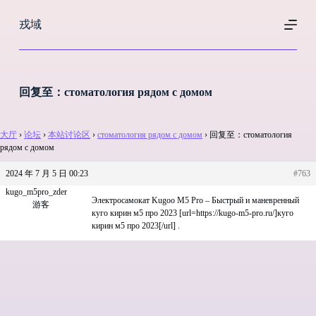
跳
戎域
过
内
容
回复至：стоматология рядом с домом
大厅
›
论坛
›
本站讨论区
›
стоматология рядом с домом
›
回复至：стоматология
рядом с домом
2024 年 7 月 5 日 00:23
#763
kugo_m5pro_zder
Электросамокат Kugoo M5 Pro – Быстрый и маневренный
游客
куго кирин м5 про 2023 [url=https://kugo-m5-pro.ru/]куго
кирин м5 про 2023[/url] .