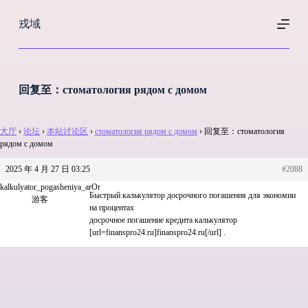
跳
戎域
过
内
容
回复至：стоматология рядом с домом
大厅
›
论坛
›
本站讨论区
›
стоматология рядом с домом
›
回复至：стоматология
рядом с домом
2025 年 4 月 27 日 03:25
#2088
kalkulyator_pogasheniya_arOr
Быстрый калькулятор досрочного погашения для экономии
游客
на процентах
досрочное погашение кредита калькулятор
[url=finanspro24.ru]finanspro24.ru[/url] .