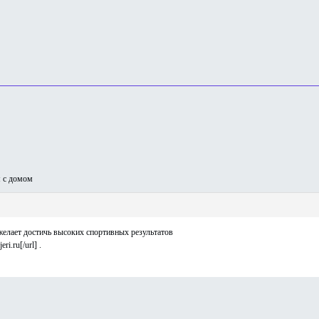
 с домом
желает достичь высоких спортивных результатов
ri.ru[/url] .