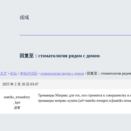
跳
过
戎域
内
容
回复至：стоматология рядом с домом
大厅
›
论坛
›
本站讨论区
›
стоматология рядом с домом
›
回复至：стоматология рядом
2025 年 2 月 26 日 03:47
Тренажеры Матрикс для тех, кто стремится к совершенству и 
matriks_trenazhery
тренажеры матрикс купить [url=matriks-trenajeri.ru]matriks-trenaje
_lqor
游客